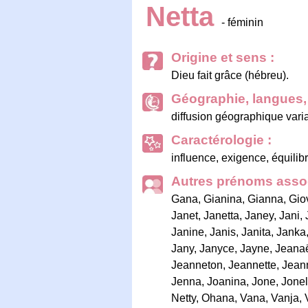
Netta
- féminin
Origine et sens :
Dieu fait grâce (hébreu).
Géographie, langues, 
diffusion géographique vari
Caractérologie :
influence, exigence, équilib
Autres prénoms assoc
Gana
,
Gianina
,
Gianna
,
Gio
Janet
,
Janetta
,
Janey
,
Jani
,
Janine
,
Janis
,
Janita
,
Janka
Jany
,
Janyce
,
Jayne
,
Jeanaë
Jeanneton
,
Jeannette
,
Jean
Jenna
,
Joanina
,
Jone
,
Jonel
Netty
,
Ohana
,
Vana
,
Vanja
,