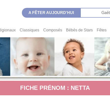
A FÊTER AUJOURD'HUI
Gaét
égionaux
Classiques
Composés
Bébés de Stars
Fêtes
FICHE PRÉNOM : NETTA