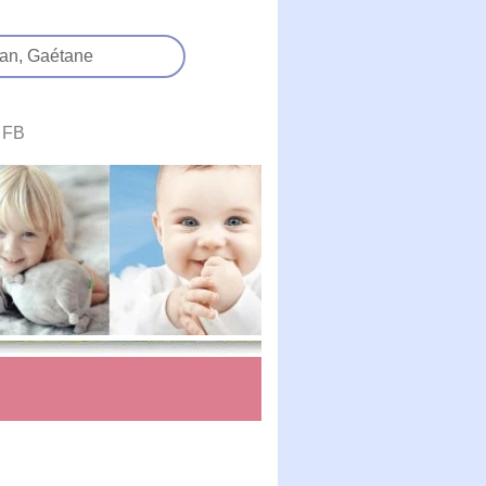
an,
Gaétane
FB