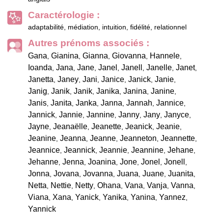
Caractérologie :
adaptabilité, médiation, intuition, fidélité, relationnel
Autres prénoms associés :
Gana
Gianina
Gianna
Giovanna
Hannele
,
,
,
,
,
Ioanda
Jana
Jane
Janel
Janell
Janelle
Janet
,
,
,
,
,
,
,
Janetta
Janey
Jani
Janice
Janick
Janie
,
,
,
,
,
,
Janig
Janik
Janik
Janika
Janina
Janine
,
,
,
,
,
,
Janis
Janita
Janka
Janna
Jannah
Jannice
,
,
,
,
,
,
Jannick
Jannie
Jannine
Janny
Jany
Janyce
,
,
,
,
,
,
Jayne
Jeanaëlle
Jeanette
Jeanick
Jeanie
,
,
,
,
,
Jeanine
Jeanna
Jeanne
Jeanneton
Jeannette
,
,
,
,
,
Jeannice
Jeannick
Jeannie
Jeannine
Jehane
,
,
,
,
,
Jehanne
Jenna
Joanina
Jone
Jonel
Jonell
,
,
,
,
,
,
Jonna
Jovana
Jovanna
Juana
Juane
Juanita
,
,
,
,
,
,
Netta
Nettie
Netty
Ohana
Vana
Vanja
Vanna
,
,
,
,
,
,
,
Viana
Xana
Yanick
Yanika
Yanina
Yannez
,
,
,
,
,
,
Yannick