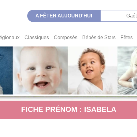
A FÊTER AUJOURD'HUI
Gaét
égionaux
Classiques
Composés
Bébés de Stars
Fêtes
FICHE PRÉNOM : ISABELA