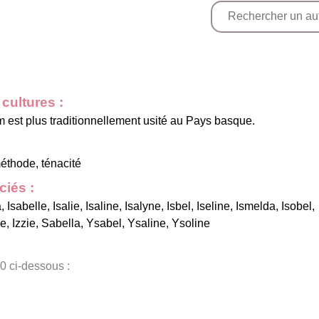
cultures :
est plus traditionnellement usité au Pays basque.
 méthode, ténacité
iés :
a
,
Isabelle
,
Isalie
,
Isaline
,
Isalyne
,
Isbel
,
Iseline
,
Ismelda
,
Isobel
,
ne
,
Izzie
,
Sabella
,
Ysabel
,
Ysaline
,
Ysoline
0 ci-dessous :