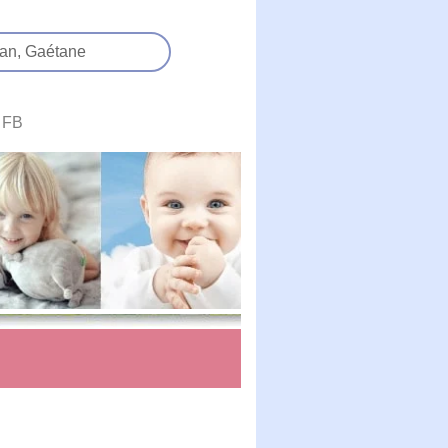
an,
Gaétane
FB