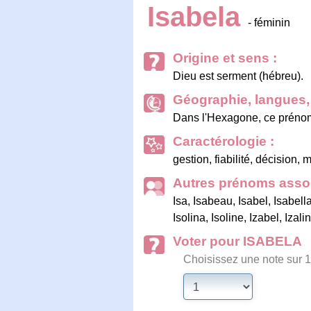
Isabela
- féminin
Origine et sens :
Dieu est serment (hébreu).
Géographie, langues, 
Dans l'Hexagone, ce prénom 
Caractérologie :
gestion, fiabilité, décision,
Autres prénoms assoc
Isa
,
Isabeau
,
Isabel
,
Isabell
Isolina
,
Isoline
,
Izabel
,
Izali
Voter pour ISABELA
Choisissez une note sur 1