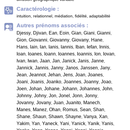
Caractérologie :
intuition, relationnel, médiation, fidélité, adaptabilité
Autres prénoms associés :
Djessy
Djivan
Ean
Eoin
Gian
Giani
Gianni
,
,
,
,
,
,
,
Gion
Giovanni
Giovanny
Giovany
Hane
,
,
,
,
,
Hans
Iain
Ian
Ianis
Iannis
Iban
Iefan
Innis
,
,
,
,
,
,
,
,
Ioan
Ioanes
Ioann
Ioannes
Ioannis
Ion
Iovan
,
,
,
,
,
,
,
Ivan
Iwan
Jaan
Jan
Janick
Janis
Janne
,
,
,
,
,
,
,
Jannick
Jannis
Janny
Janos
Janssen
Jany
,
,
,
,
,
,
Jean
Jeannot
Jehan
Jens
Joan
Joanes
,
,
,
,
,
,
Joani
Joanis
Joanko
Joannes
Joanny
Joao
,
,
,
,
,
,
Joen
Johan
Johane
Johann
Johannes
John
,
,
,
,
,
,
Johnny
Johny
Jon
Jonel
Jonn
Jonny
,
,
,
,
,
,
Jovanny
Jovany
Juan
Juanito
Manech
,
,
,
,
,
Manes
Manez
Ohan
Romus
Sean
Shan
,
,
,
,
,
,
Shane
Shaun
Shawn
Shayne
Vanya
Xan
,
,
,
,
,
,
Yakim
Yan
Yaneck
Yani
Yanick
Yanik
Yanis
,
,
,
,
,
,
,