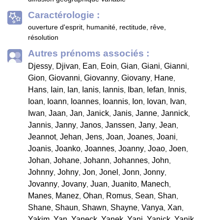
Caractérologie :
ouverture d'esprit, humanité, rectitude, rêve,
résolution
Autres prénoms associés :
Djessy
Djivan
Ean
Eoin
Gian
Giani
Gianni
,
,
,
,
,
,
,
Gion
Giovanni
Giovanny
Giovany
Hane
,
,
,
,
,
Hans
Iain
Ian
Ianis
Iannis
Iban
Iefan
Innis
,
,
,
,
,
,
,
,
Ioan
Ioann
Ioannes
Ioannis
Ion
Iovan
Ivan
,
,
,
,
,
,
,
Iwan
Jaan
Jan
Janick
Janis
Janne
Jannick
,
,
,
,
,
,
,
Jannis
Janny
Janos
Janssen
Jany
Jean
,
,
,
,
,
,
Jeannot
Jehan
Jens
Joan
Joanes
Joani
,
,
,
,
,
,
Joanis
Joanko
Joannes
Joanny
Joao
Joen
,
,
,
,
,
,
Johan
Johane
Johann
Johannes
John
,
,
,
,
,
Johnny
Johny
Jon
Jonel
Jonn
Jonny
,
,
,
,
,
,
Jovanny
Jovany
Juan
Juanito
Manech
,
,
,
,
,
Manes
Manez
Ohan
Romus
Sean
Shan
,
,
,
,
,
,
Shane
Shaun
Shawn
Shayne
Vanya
Xan
,
,
,
,
,
,
Yakim
Yan
Yaneck
Yanek
Yani
Yanick
Yanik
,
,
,
,
,
,
,