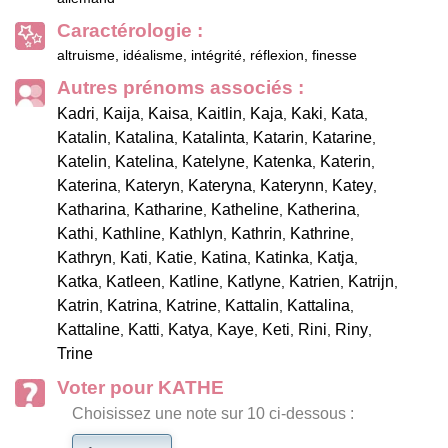
Caractérologie :
altruisme, idéalisme, intégrité, réflexion, finesse
Autres prénoms associés :
Kadri
Kaija
Kaisa
Kaitlin
Kaja
Kaki
Kata
,
,
,
,
,
,
,
Katalin
Katalina
Katalinta
Katarin
Katarine
,
,
,
,
,
Katelin
Katelina
Katelyne
Katenka
Katerin
,
,
,
,
,
Katerina
Kateryn
Kateryna
Katerynn
Katey
,
,
,
,
,
Katharina
Katharine
Katheline
Katherina
,
,
,
,
Kathi
Kathline
Kathlyn
Kathrin
Kathrine
,
,
,
,
,
Kathryn
Kati
Katie
Katina
Katinka
Katja
,
,
,
,
,
,
Katka
Katleen
Katline
Katlyne
Katrien
Katrijn
,
,
,
,
,
,
Katrin
Katrina
Katrine
Kattalin
Kattalina
,
,
,
,
,
Kattaline
Katti
Katya
Kaye
Keti
Rini
Riny
,
,
,
,
,
,
,
Trine
Voter pour KATHE
Choisissez une note sur 10 ci-dessous :