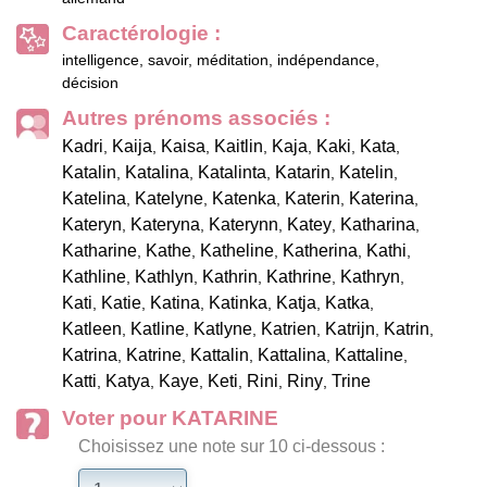
Caractérologie :
intelligence, savoir, méditation, indépendance,
décision
Autres prénoms associés :
Kadri
Kaija
Kaisa
Kaitlin
Kaja
Kaki
Kata
,
,
,
,
,
,
,
Katalin
Katalina
Katalinta
Katarin
Katelin
,
,
,
,
,
Katelina
Katelyne
Katenka
Katerin
Katerina
,
,
,
,
,
Kateryn
Kateryna
Katerynn
Katey
Katharina
,
,
,
,
,
Katharine
Kathe
Katheline
Katherina
Kathi
,
,
,
,
,
Kathline
Kathlyn
Kathrin
Kathrine
Kathryn
,
,
,
,
,
Kati
Katie
Katina
Katinka
Katja
Katka
,
,
,
,
,
,
Katleen
Katline
Katlyne
Katrien
Katrijn
Katrin
,
,
,
,
,
,
Katrina
Katrine
Kattalin
Kattalina
Kattaline
,
,
,
,
,
Katti
Katya
Kaye
Keti
Rini
Riny
Trine
,
,
,
,
,
,
Voter pour KATARINE
Choisissez une note sur 10 ci-dessous :