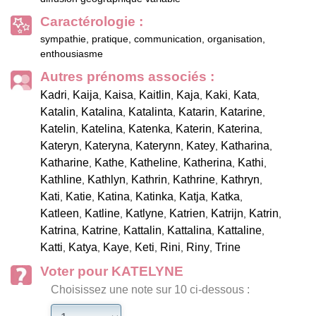
Caractérologie :
sympathie, pratique, communication, organisation,
enthousiasme
Autres prénoms associés :
Kadri
Kaija
Kaisa
Kaitlin
Kaja
Kaki
Kata
,
,
,
,
,
,
,
Katalin
Katalina
Katalinta
Katarin
Katarine
,
,
,
,
,
Katelin
Katelina
Katenka
Katerin
Katerina
,
,
,
,
,
Kateryn
Kateryna
Katerynn
Katey
Katharina
,
,
,
,
,
Katharine
Kathe
Katheline
Katherina
Kathi
,
,
,
,
,
Kathline
Kathlyn
Kathrin
Kathrine
Kathryn
,
,
,
,
,
Kati
Katie
Katina
Katinka
Katja
Katka
,
,
,
,
,
,
Katleen
Katline
Katlyne
Katrien
Katrijn
Katrin
,
,
,
,
,
,
Katrina
Katrine
Kattalin
Kattalina
Kattaline
,
,
,
,
,
Katti
Katya
Kaye
Keti
Rini
Riny
Trine
,
,
,
,
,
,
Voter pour KATELYNE
Choisissez une note sur 10 ci-dessous :