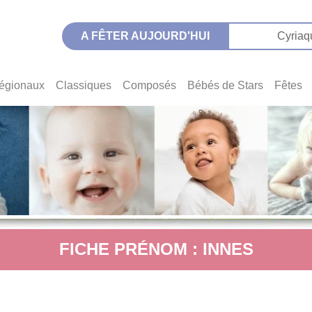
A FÊTER AUJOURD'HUI
Cyriaq
égionaux
Classiques
Composés
Bébés de Stars
Fêtes
FICHE PRÉNOM : INNES