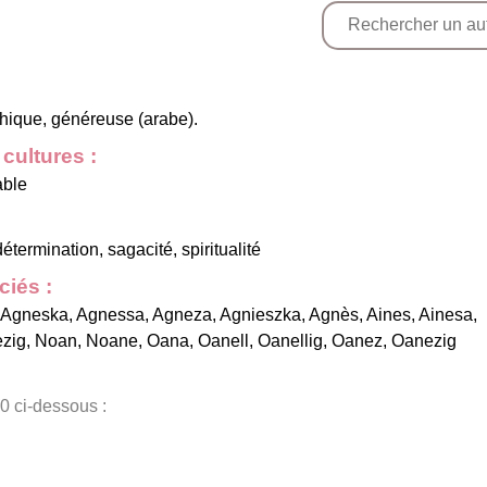
hique, généreuse (arabe).
cultures :
able
étermination, sagacité, spiritualité
iés :
Agneska
,
Agnessa
,
Agneza
,
Agnieszka
,
Agnès
,
Aines
,
Ainesa
,
zig
,
Noan
,
Noane
,
Oana
,
Oanell
,
Oanellig
,
Oanez
,
Oanezig
0 ci-dessous :