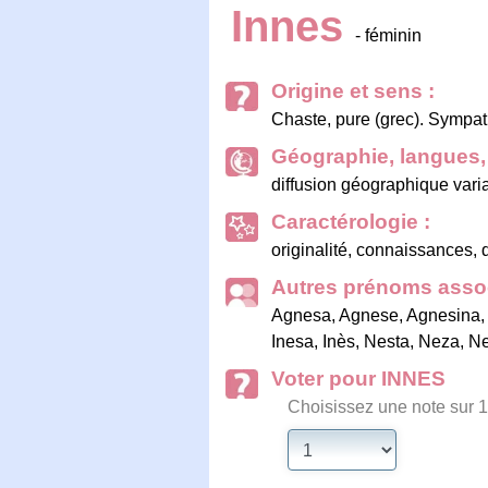
Innes
- féminin
Origine et sens :
Chaste, pure (grec). Sympat
Géographie, langues, 
diffusion géographique vari
Caractérologie :
originalité, connaissances, d
Autres prénoms assoc
Agnesa
,
Agnese
,
Agnesina
,
Inesa
,
Inès
,
Nesta
,
Neza
,
Ne
Voter pour INNES
Choisissez une note sur 1