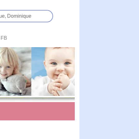
ue,
Dominique
FB