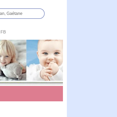
an,
Gaétane
FB