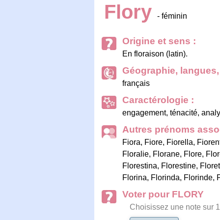
Flory
- féminin
Origine et sens :
En floraison (latin).
Géographie, langues, 
français
Caractérologie :
engagement, ténacité, analys
Autres prénoms assoc
Fiora
,
Fiore
,
Fiorella
,
Fioren
Floralie
,
Florane
,
Flore
,
Flor
Florestina
,
Florestine
,
Floret
Florina
,
Florinda
,
Florinde
,
Voter pour FLORY
Choisissez une note sur 1