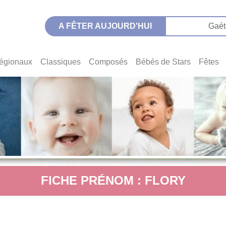
A FÊTER AUJOURD'HUI
Gaét
égionaux
Classiques
Composés
Bébés de Stars
Fêtes
FICHE PRÉNOM : FLORY