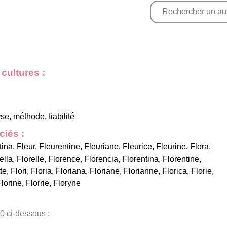
cultures :
e, méthode, fiabilité
iés :
tina
,
Fleur
,
Fleurentine
,
Fleuriane
,
Fleurice
,
Fleurine
,
Flora
,
ella
,
Florelle
,
Florence
,
Florencia
,
Florentina
,
Florentine
,
te
,
Flori
,
Floria
,
Floriana
,
Floriane
,
Florianne
,
Florica
,
Florie
,
Florine
,
Florrie
,
Floryne
0 ci-dessous :