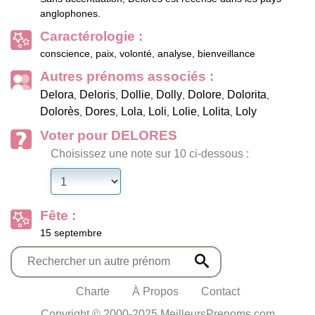
anglophones.
Caractérologie :
conscience, paix, volonté, analyse, bienveillance
Autres prénoms associés :
Delora
Deloris
Dollie
Dolly
Dolore
Dolorita
,
,
,
,
,
,
Dolorès
Dores
Lola
Loli
Lolie
Lolita
Loly
,
,
,
,
,
,
Voter pour DELORES
Choisissez une note sur 10 ci-dessous :
Fête :
15 septembre
Charte
À Propos
Contact
Copyright © 2000-2025 MeilleursPrenoms.com