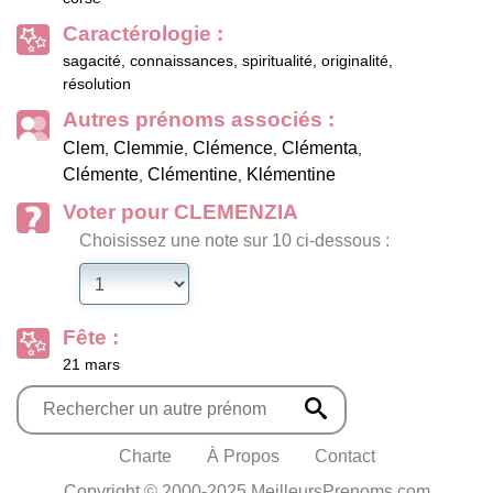
Caractérologie :
sagacité, connaissances, spiritualité, originalité,
résolution
Autres prénoms associés :
Clem
Clemmie
Clémence
Clémenta
,
,
,
,
Clémente
Clémentine
Klémentine
,
,
Voter pour CLEMENZIA
Choisissez une note sur 10 ci-dessous :
Fête :
21 mars
Charte
À Propos
Contact
Copyright © 2000-2025 MeilleursPrenoms.com