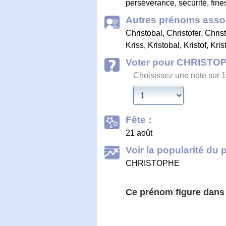
persévérance, sécurité, fine
Autres prénoms assoc
Christobal
,
Christofer
,
Christ
Kriss
,
Kristobal
,
Kristof
,
Kris
Voter pour CHRISTO
Choisissez une note sur 1
Fête :
21 août
Voir la popularité du 
CHRISTOPHE
Ce prénom figure dan