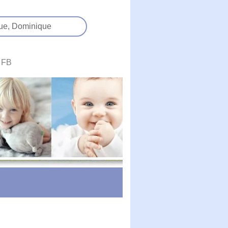
ue,
Dominique
FB