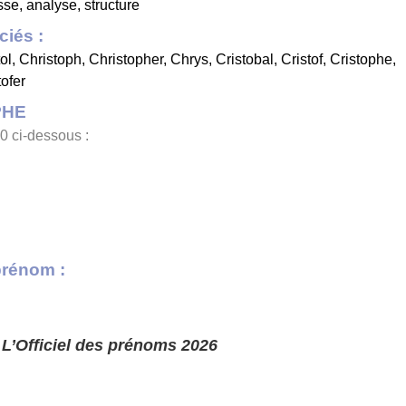
sse, analyse, structure
iés :
ol
,
Christoph
,
Christopher
,
Chrys
,
Cristobal
,
Cristof
,
Cristophe
,
tofer
PHE
0 ci-dessous :
prénom :
s
L’Officiel des prénoms 2026