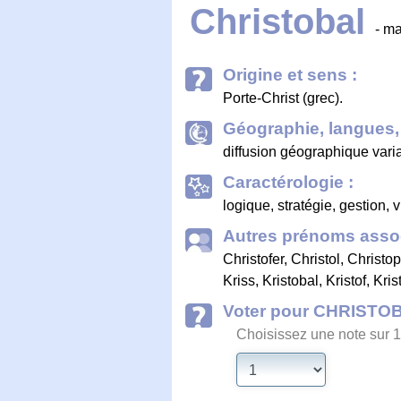
Christobal
- m
Origine et sens :
Porte-Christ (grec).
Géographie, langues, 
diffusion géographique vari
Caractérologie :
logique, stratégie, gestion, 
Autres prénoms assoc
Christofer
,
Christol
,
Christo
Kriss
,
Kristobal
,
Kristof
,
Kris
Voter pour CHRISTO
Choisissez une note sur 1