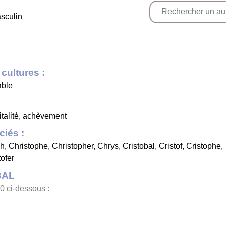
asculin
cultures :
able
vitalité, achèvement
iés :
ph
,
Christophe
,
Christopher
,
Chrys
,
Cristobal
,
Cristof
,
Cristophe
,
tofer
BAL
0 ci-dessous :