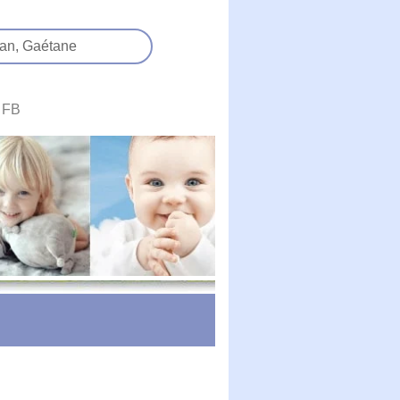
an,
Gaétane
FB