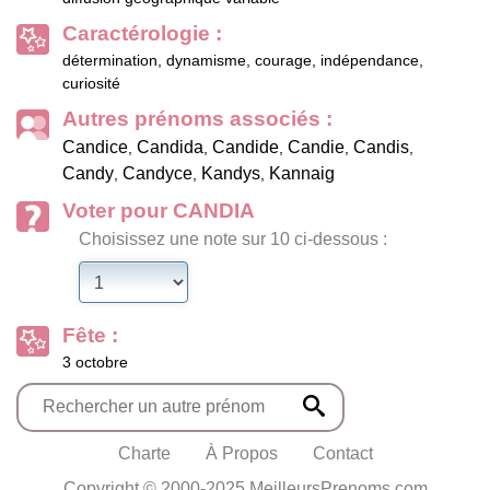
Caractérologie :
détermination, dynamisme, courage, indépendance,
curiosité
Autres prénoms associés :
Candice
Candida
Candide
Candie
Candis
,
,
,
,
,
Candy
Candyce
Kandys
Kannaig
,
,
,
Voter pour CANDIA
Choisissez une note sur 10 ci-dessous :
Fête :
3 octobre
Charte
À Propos
Contact
Copyright © 2000-2025 MeilleursPrenoms.com