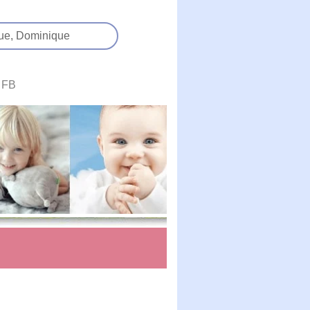
ue,
Dominique
FB