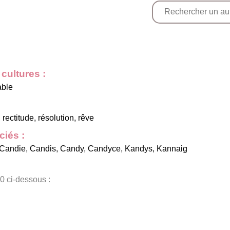
cultures :
able
 rectitude, résolution, rêve
iés :
Candie
,
Candis
,
Candy
,
Candyce
,
Kandys
,
Kannaig
0 ci-dessous :