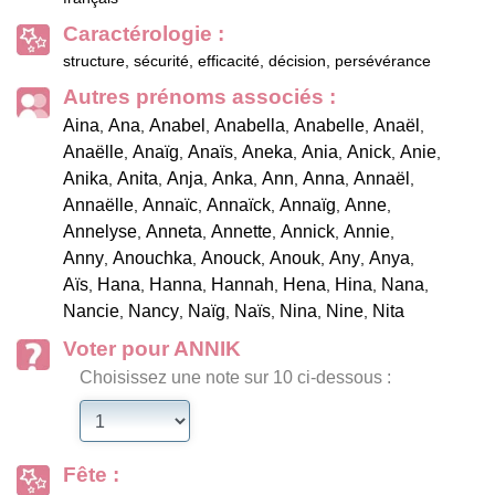
Caractérologie :
structure, sécurité, efficacité, décision, persévérance
Autres prénoms associés :
Aina
Ana
Anabel
Anabella
Anabelle
Anaël
,
,
,
,
,
,
Anaëlle
Anaïg
Anaïs
Aneka
Ania
Anick
Anie
,
,
,
,
,
,
,
Anika
Anita
Anja
Anka
Ann
Anna
Annaël
,
,
,
,
,
,
,
Annaëlle
Annaïc
Annaïck
Annaïg
Anne
,
,
,
,
,
Annelyse
Anneta
Annette
Annick
Annie
,
,
,
,
,
Anny
Anouchka
Anouck
Anouk
Any
Anya
,
,
,
,
,
,
Aïs
Hana
Hanna
Hannah
Hena
Hina
Nana
,
,
,
,
,
,
,
Nancie
Nancy
Naïg
Naïs
Nina
Nine
Nita
,
,
,
,
,
,
Voter pour ANNIK
Choisissez une note sur 10 ci-dessous :
Fête :