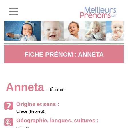
FICHE PRÉNOM : ANNETA
Anneta
- féminin
Origine et sens :
Grâce (hébreu).
Géographie, langues, cultures :
occitan