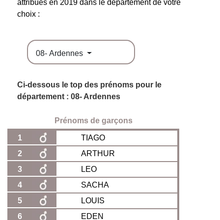
attribués en 2019 dans le département de votre
choix :
08- Ardennes
Ci-dessous le top des prénoms pour le
département : 08- Ardennes
Prénoms de garçons
1
TIAGO
2
ARTHUR
3
LEO
4
SACHA
5
LOUIS
6
EDEN