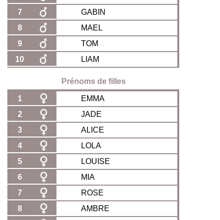
7
GABIN
8
MAEL
9
TOM
10
LIAM
Prénoms de filles
1
EMMA
2
JADE
3
ALICE
4
LOLA
5
LOUISE
6
MIA
7
ROSE
8
AMBRE