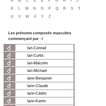
A
B
C
D
E
F
G
H
I
J
K
L
M
N
O
P
Q
R
S
T
U
V
W
X
Y
Z
Les prénoms composés masculins
commençant par : I
Ian-Conrad
Ian-Curtis
Ian-Malcolm
Ian-Michael
Iann-Benjamin
Iann-Claude
Iann-Cédric
Iann-Karim