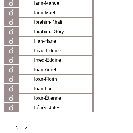
Iann-Manuel
Iann-Maël
Ibrahim-Khalil
Ibrahima-Sory
Ilian-Hane
Imad-Eddine
Imed-Eddine
Ioan-Aurel
Ioan-Florin
Ioan-Luc
Ioan-Étienne
Irénée-Jules
1
2
>