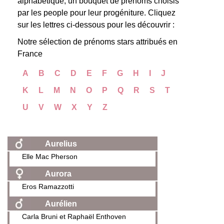
alphabétique, un bouquet de prénoms choisis
par les people pour leur progéniture. Cliquez
sur les lettres ci-dessous pour les découvrir :
Notre sélection de prénoms stars attribués en
France
A
B
C
D
E
F
G
H
I
J
K
L
M
N
O
P
Q
R
S
T
U
V
W
X
Y
Z
Aurelius
Elle Mac Pherson
Aurora
Eros Ramazzotti
Aurélien
Carla Bruni et Raphaël Enthoven