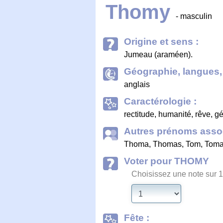
Thomy
- masculin
Origine et sens :
Jumeau (araméen).
Géographie, langues, 
anglais
Caractérologie :
rectitude, humanité, rêve, gé
Autres prénoms assoc
Thoma
,
Thomas
,
Tom
,
Tom
Voter pour THOMY
Choisissez une note sur 1
Fête :