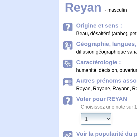
Reyan
- masculin
Origine et sens :
Beau, désaltéré (arabe), petit
Géographie, langues, 
diffusion géographique vari
Caractérologie :
humanité, décision, ouverture
Autres prénoms assoc
Rayan
,
Rayane
,
Rayann
,
R
Voter pour REYAN
Choisissez une note sur 1
Voir la popularité du 