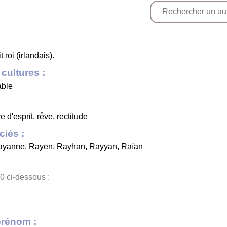
 roi (irlandais).
cultures :
able
 d'esprit, rêve, rectitude
iés :
ayanne
,
Rayen
,
Rayhan
,
Rayyan
,
Raïan
0 ci-dessous :
prénom :