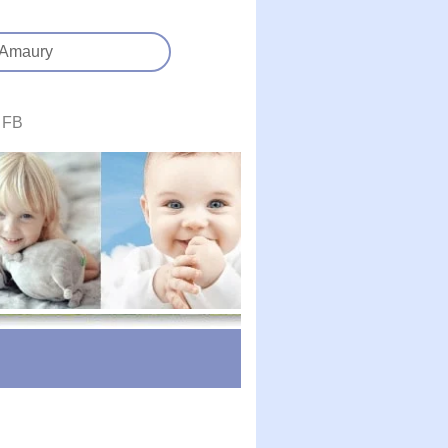
Amaury
FB