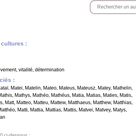
cultures :
vement, vitalité, détermination
iés :
ataï
,
Matei
,
Matelin
,
Mateo
,
Mateus
,
Mateusz
,
Matey
,
Mathelin
,
Mathis
,
Mathys
,
Mathéo
,
Mathéus
,
Matia
,
Matias
,
Maties
,
Matis
,
s
,
Matt
,
Matteo
,
Matteu
,
Mattew
,
Matthaeus
,
Matthew
,
Matthias
,
Matthéo
,
Matti
,
Mattia
,
Mattias
,
Mattis
,
Matvei
,
Matvey
,
Matys
,
an
0 ci-dessous :