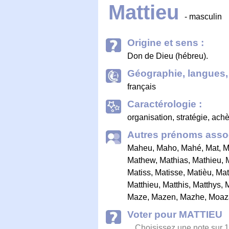
Mattieu
- masculin
Origine et sens :
Don de Dieu (hébreu).
Géographie, langues, 
français
Caractérologie :
organisation, stratégie, achè
Autres prénoms assoc
Maheu
,
Maho
,
Mahé
,
Mat
,
M
Mathew
,
Mathias
,
Mathieu
,
Matiss
,
Matisse
,
Matièu
,
Mat
Matthieu
,
Matthis
,
Matthys
,
Maze
,
Mazen
,
Mazhe
,
Moaz
Voter pour MATTIEU
Choisissez une note sur 1