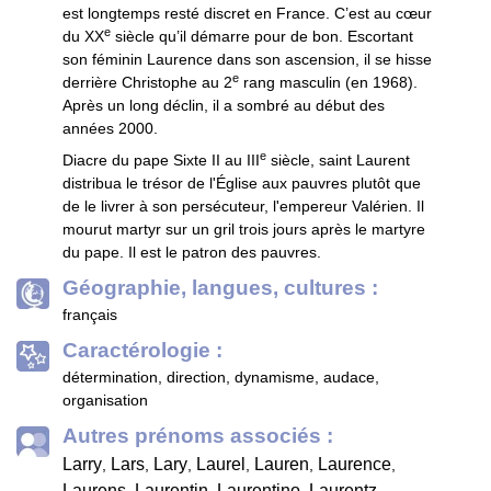
est longtemps resté discret en France. C’est au cœur
e
du XX
siècle qu’il démarre pour de bon. Escortant
son féminin Laurence dans son ascension, il se hisse
e
derrière Christophe au 2
rang masculin (en 1968).
Après un long déclin, il a sombré au début des
années 2000.
e
Diacre du pape Sixte II au III
siècle, saint Laurent
distribua le trésor de l'Église aux pauvres plutôt que
de le livrer à son persécuteur, l'empereur Valérien. Il
mourut martyr sur un gril trois jours après le martyre
du pape. Il est le patron des pauvres.
Géographie, langues, cultures :
français
Caractérologie :
détermination, direction, dynamisme, audace,
organisation
Autres prénoms associés :
Larry
Lars
Lary
Laurel
Lauren
Laurence
,
,
,
,
,
,
Laurens
Laurentin
Laurentino
Laurentz