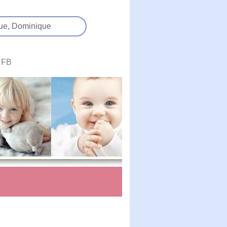
ue,
Dominique
FB