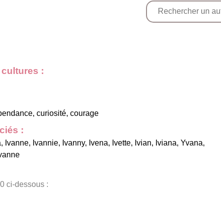
cultures :
endance, curiosité, courage
iés :
a
,
Ivanne
,
Ivannie
,
Ivanny
,
Ivena
,
Ivette
,
Ivian
,
Iviana
,
Yvana
,
vanne
0 ci-dessous :