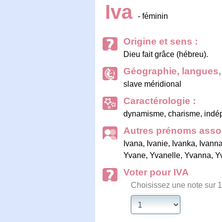
Iva
- féminin
Origine et sens :
Dieu fait grâce (hébreu).
Géographie, langues, 
slave méridional
Caractérologie :
dynamisme, charisme, indép
Autres prénoms assoc
Ivana
,
Ivanie
,
Ivanka
,
Ivann
Yvane
,
Yvanelle
,
Yvanna
,
Y
Voter pour IVA
Choisissez une note sur 1