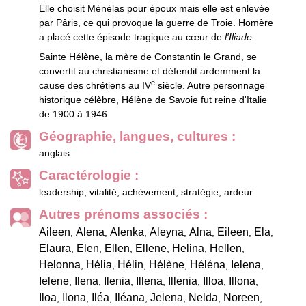
Elle choisit Ménélas pour époux mais elle est enlevée
par Pâris, ce qui provoque la guerre de Troie. Homère
a placé cette épisode tragique au cœur de
l'Iliade
.
Sainte Hélène, la mère de Constantin le Grand, se
convertit au christianisme et défendit ardemment la
e
cause des chrétiens au IV
siècle. Autre personnage
historique célèbre, Hélène de Savoie fut reine d'Italie
de 1900 à 1946.
Géographie, langues, cultures :
anglais
Caractérologie :
leadership, vitalité, achèvement, stratégie, ardeur
Autres prénoms associés :
Aileen
Alena
Alenka
Aleyna
Alna
Eileen
Ela
,
,
,
,
,
,
,
Elaura
Elen
Ellen
Ellene
Helina
Hellen
,
,
,
,
,
,
Helonna
Hélia
Hélin
Hélène
Héléna
Ielena
,
,
,
,
,
,
Ielene
Ilena
Ilenia
Illena
Illenia
Illoa
Illona
,
,
,
,
,
,
,
Iloa
Ilona
Iléa
Iléana
Jelena
Nelda
Noreen
,
,
,
,
,
,
,