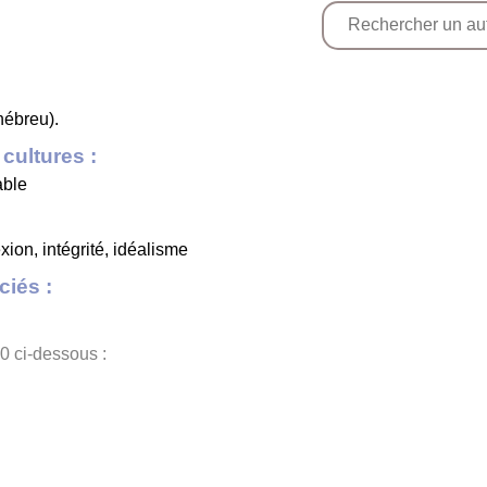
hébreu).
cultures :
able
xion, intégrité, idéalisme
iés :
0 ci-dessous :