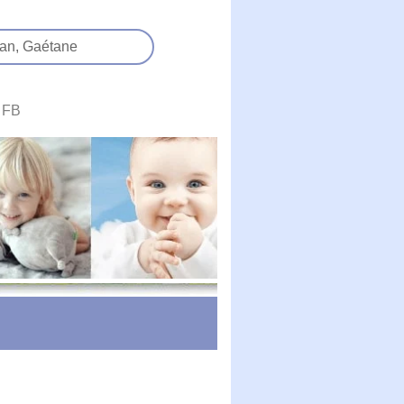
an,
Gaétane
FB