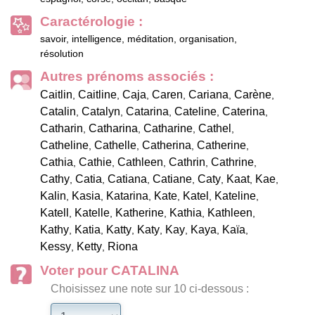
Caractérologie :
savoir, intelligence, méditation, organisation,
résolution
Autres prénoms associés :
Caitlin
Caitline
Caja
Caren
Cariana
Carène
,
,
,
,
,
,
Catalin
Catalyn
Catarina
Cateline
Caterina
,
,
,
,
,
Catharin
Catharina
Catharine
Cathel
,
,
,
,
Catheline
Cathelle
Catherina
Catherine
,
,
,
,
Cathia
Cathie
Cathleen
Cathrin
Cathrine
,
,
,
,
,
Cathy
Catia
Catiana
Catiane
Caty
Kaat
Kae
,
,
,
,
,
,
,
Kalin
Kasia
Katarina
Kate
Katel
Kateline
,
,
,
,
,
,
Katell
Katelle
Katherine
Kathia
Kathleen
,
,
,
,
,
Kathy
Katia
Katty
Katy
Kay
Kaya
Kaïa
,
,
,
,
,
,
,
Kessy
Ketty
Riona
,
,
Voter pour CATALINA
Choisissez une note sur 10 ci-dessous :