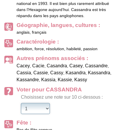
national en 1993. Il est bien plus rarement attribué
dans l’Hexagone aujourd’hui. Cassandra est très
répandu dans les pays anglophones.
Géographie, langues, cultures :
anglais, français
Caractérologie :
ambition, force, résolution, habileté, passion
Autres prénoms associés :
Cacey
Cacie
Casandra
Casey
Cassandre
,
,
,
,
,
Cassia
Cassie
Cassy
Kasandra
Kassandra
,
,
,
,
,
Kassandre
Kassia
Kassie
Kassy
,
,
,
Voter pour CASSANDRA
Choisissez une note sur 10 ci-dessous :
Fête :
Pas de fête connue