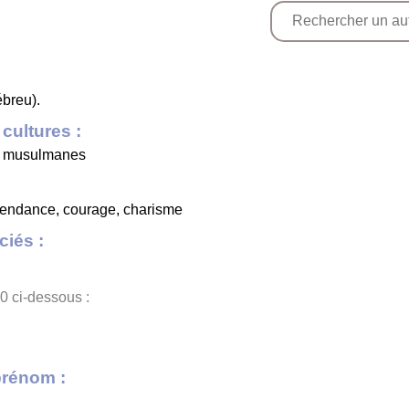
ébreu).
cultures :
ou musulmanes
pendance, courage, charisme
iés :
0 ci-dessous :
prénom :