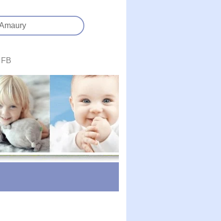
Amaury
FB