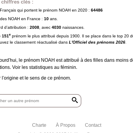
chiffres clés :
rançais qui portent le prénom
NOAH
en 2020 :
64486
 des
NOAH
en France :
10
ans.
 d’attribution :
2008
, avec
4030
naissances.
e
e
151
prénom le plus attribué depuis 1900. Il se place dans le top 20 
uvez le classement réactualisé dans
L'Officiel des prénoms 2026
.
ourd'hui, le prénom NOAH est attribué à des filles dans moins 
tions. Voir les statistiques au féminin.
r l'origine et le sens de ce prénom.
Charte
À Propos
Contact