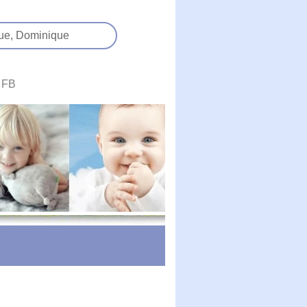
ue,
Dominique
FB