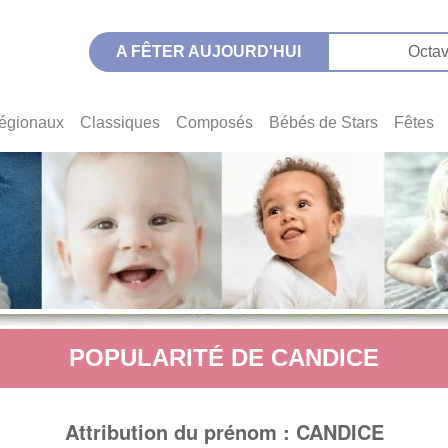
A FÊTER AUJOURD'HUI
Octav
égionaux
Classiques
Composés
Bébés de Stars
Fêtes
POPULARITÉ DE CANDICE