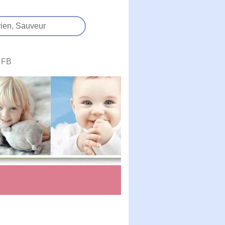
ien,
Sauveur
FB